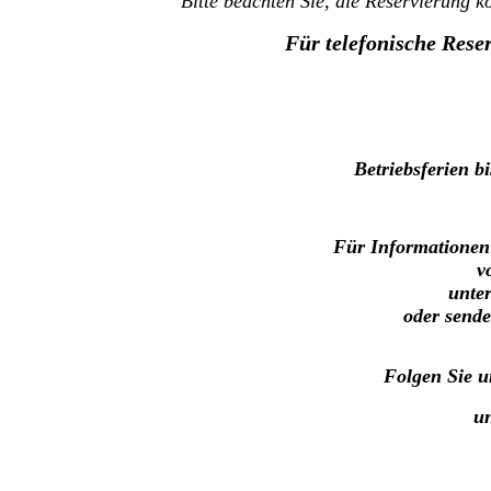
Bitte beachten Sie, die Reservierung 
Für telefonische Rese
Betriebsferien b
Für Informationen
v
unte
oder send
Folgen Sie 
un