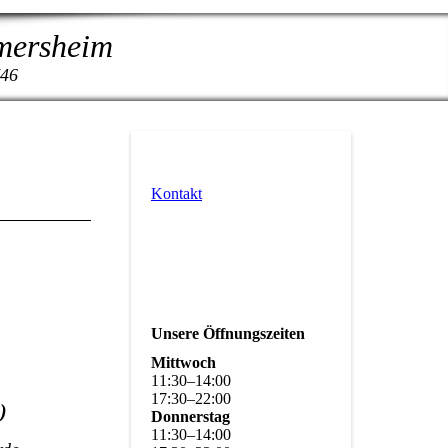
rmersheim
746
Kontakt
Unsere Öffnungszeiten
Mittwoch
11
:
30
–
14
:
00
17
:
30
–
22
:
00
)
Donnerstag
11
:
30
–
14
:
00