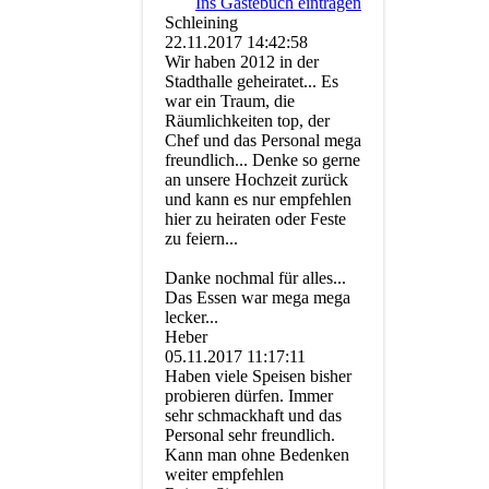
Ins Gästebuch eintragen
Schleining
22.11.2017
14:42:58
Wir haben 2012 in der
Stadthalle geheiratet... Es
war ein Traum, die
Räumlichkeiten top, der
Chef und das Personal mega
freundlich... Denke so gerne
an unsere Hochzeit zurück
und kann es nur empfehlen
hier zu heiraten oder Feste
zu feiern...
Danke nochmal für alles...
Das Essen war mega mega
lecker...
Heber
05.11.2017
11:17:11
Haben viele Speisen bisher
probieren dürfen. Immer
sehr schmackhaft und das
Personal sehr freundlich.
Kann man ohne Bedenken
weiter empfehlen