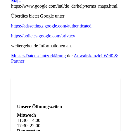
Maps
https://www.google.com/intl/de_de/help/terms_maps.html.
Überdies bietet Google unter
https://adssettings.google.com/authenticated
https://policies.google.com/privacy
weitergehende Informationen an.
Muster-Datenschutzerklärung
der
Anwaltskanzlei Weiß &
Partner
Unsere Öffnungszeiten
Mittwoch
11
:
30
–
14
:
00
17
:
30
–
22
:
00
Donnerstag